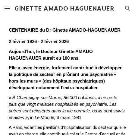
GINETTE AMADO HAGUENAUER
Skip to main content
Skip to navigation
CENTENAIRE du Dr Ginette AMADO-HAGUENAUER
2 février 1926 - 2 février 2026
Aujourd’hui, le Docteur Ginette AMADO
HAGUENAUER aurait eu 100 ans.
Elle a, avec énergie, fortement contribué à développer
la politique de secteur en prônant une psychiatrie «
hors les murs » (des hôpitaux psychiatriques)
développant notamment l’extra-hospitalier.
«
À Champigny-sur-Marne, 86 000 habitants, il ne reste
plus que vingt malades hospitalisés en psychiatrie. Les
autres sont réinsérés dans la vie normale, où ils sont suivis
et aidés
», in
Le Monde,
9 mars 1981
A Paris, vidant les pavillons d'hospitalisation du secteur qu'elle
avait en charge, elle contribue à créer le Centre d'accueil et de