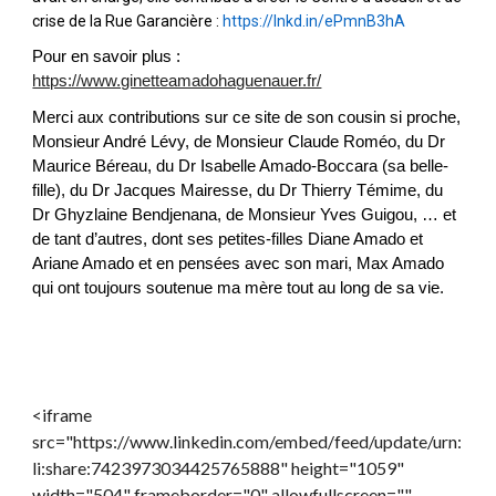
crise de la Rue Garancière :
https://lnkd.in/ePmnB3hA
Pour en savoir plus :
https://www.ginetteamadohaguenauer.fr/
Merci aux contributions sur ce site de son cousin si proche,
Monsieur André Lévy, de Monsieur Claude Roméo, du Dr
Maurice Béreau, du Dr Isabelle Amado-Boccara (sa belle-
fille), du Dr Jacques Mairesse, du Dr Thierry Témime, du
Dr Ghyzlaine Bendjenana, de Monsieur Yves Guigou, … et
de tant d’autres, dont ses petites-filles Diane Amado et
Ariane Amado et en pensées avec son mari, Max Amado
qui ont toujours soutenue ma mère tout au long de sa vie.
<iframe
src="https://www.linkedin.com/embed/feed/update/urn:
li:share:7423973034425765888" height="1059"
width="504" frameborder="0" allowfullscreen=""